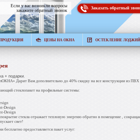
Если у вас возникли вопросы
Заказать обратный звон
закажите обратный звонок
ПРОДУКЦИЯ
ЦЕНЫ НА ОКНА
ОСТЕКЛЕНИЕ ЛОДЖИ
рея
ка + подарки.
лОКНА» Дарит Вам дополнительно до 40% скидку на все конструкции из ПВХ
гающий стеклопакет на профильные системы:
esign
t-Design
nt-Design
покрытие стекла отражает тепловую энергию обратно в помещение , сокращае
пускает свет!
ии бесплатно предоставляется пакет услуг: