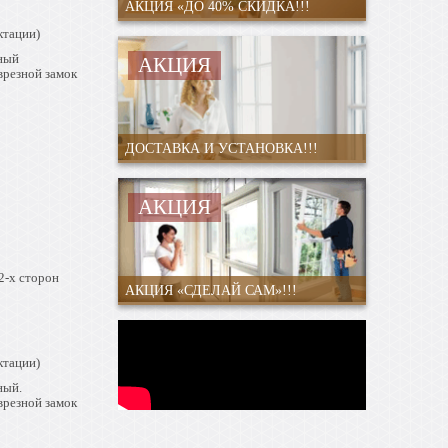
АКЦИЯ «ДО 40% СКИДКА!!!
ктации)
ный
АКЦИЯ
врезной замок
ДОСТАВКА И УСТАНОВКА!!!
АКЦИЯ
2-х сторон
АКЦИЯ «СДЕЛАЙ САМ»!!!
ктации)
ный.
врезной замок